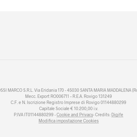
SI MARCO S.R.L. Via Eridania 170 - 45030 SANTA MARIA MADDALENA (Ro
Mecc. Export RO006711 – R.E.A. Rovigo 131249
C.F. e N. Iscrizione Registro Imprese di Rovigo 01144880299
Capitale Sociale € 10.200,00 i.v.
P.IVA IT01144880299 -
Cookie and Privacy
- Credits:
Digife
Modifica impostazione Cookies