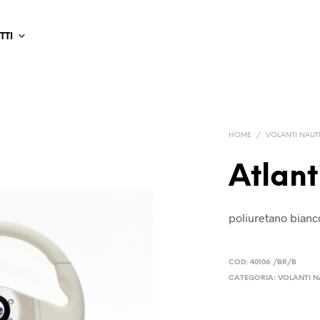
TTI
HOME
/
VOLANTI NAUT
Atlant
poliuretano bianco
COD:
40106 /BR/B
CATEGORIA:
VOLANTI 